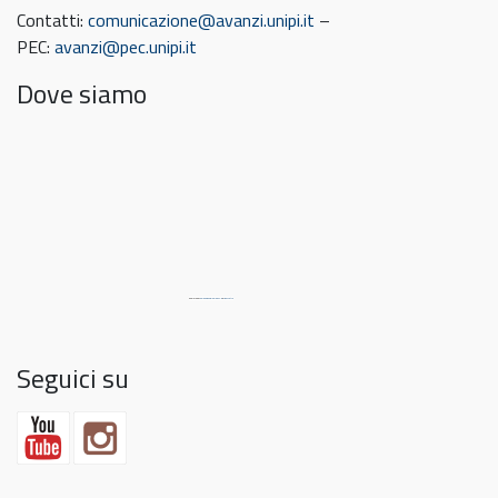
Contatti:
comunicazione@avanzi.unipi.it
–
PEC:
avanzi@pec.unipi.it
Dove siamo
Powered by
embedgooglemaps DE
&
link Match
Seguici su