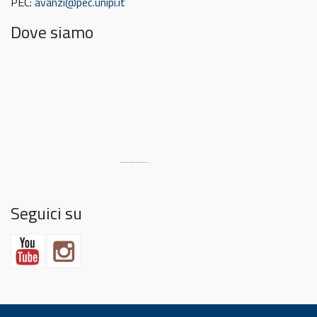
PEC:
avanzi@pec.unipi.it
Dove siamo
Powered by
embedgooglemaps DE
&
link Match
Seguici su