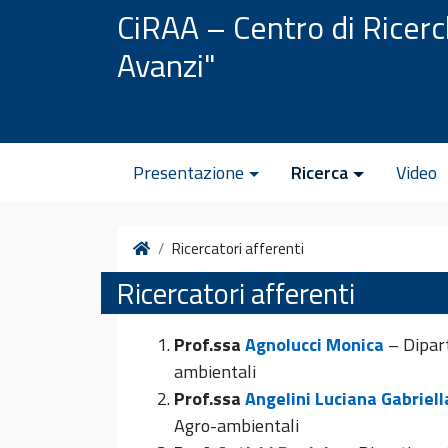
Vai al contenuto
CiRAA – Centro di Ricer
Avanzi"
Presentazione
Ricerca
Video
Home
Ricercatori afferenti
Ricercatori afferenti
Prof.ssa
Agnolucci Monica
– Dipart
ambientali
Prof.ssa
Angelini Luciana Gabriell
Agro-ambientali