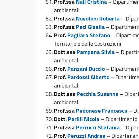
Prof.ssa
Nali Cristina
– Dipartiment
ambientali
Prof.ssa
Nuvoloni Roberta
– Dipar
Prof.ssa
Paci Gisella
– Dipartimento
Prof.
Pagliara Stefano
– Dipartimen
Territorio e delle Costruzioni
Dott.ssa
Pampana Silvia
– Dipartim
ambientali
Prof.
Panzani Duccio
– Dipartimento
Prof.
Pardossi Alberto
– Dipartimen
ambientali
Dott.ssa
Pecchia Susanna
– Dipart
ambientali
Prof.ssa
Pedonese Francesca
– Di
Dott.
Perilli Nicola
– Dipartimento d
Prof.ssa
Perrucci Stefania
– Dipar
Prof.
Peruzzi Andrea
– Dipartiment