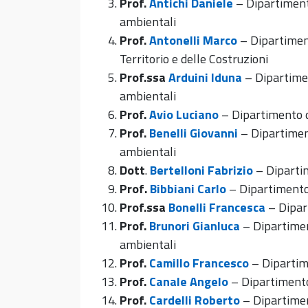
Prof.
Antichi Daniele
– Dipartimento
ambientali
Prof.
Antonelli Marco
– Dipartiment
Territorio e delle Costruzioni
Prof.ssa
Arduini Iduna
– Dipartimen
ambientali
Prof.
Avio Luciano
– Dipartimento d
Prof.
Benelli Giovanni
– Dipartiment
ambientali
Dott
.
Bertelloni Fabrizio
– Dipartim
Prof
.
Bibbiani Carlo
– Dipartimento 
Prof.ssa
Bonelli Francesca
– Dipar
Prof.
Brunori Gianluca
– Dipartimen
ambientali
Prof.
Camillo Francesco
– Dipartime
Prof.
Canale Angelo
– Dipartimento
Prof.
Cardelli Roberto
– Dipartimen