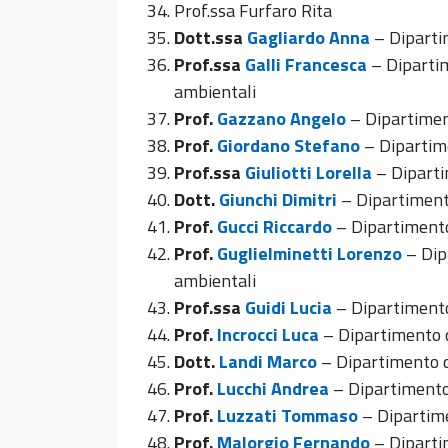
Prof.ssa Furfaro Rita
Dott.ssa
Gagliardo Anna
– Diparti
Prof.ssa
Galli Francesca
– Dipartim
ambientali
Prof.
Gazzano Angelo
– Dipartiment
Prof.
Giordano Stefano
– Dipartime
Prof.ssa
Giuliotti Lorella
– Diparti
Dott.
Giunchi Dimitri
– Dipartimento
Prof.
Gucci Riccardo
– Dipartimento
Prof.
Guglielminetti Lorenzo
– Dip
ambientali
Prof.ssa
Guidi Lucia
– Dipartimento
Prof.
Incrocci Luca
– Dipartimento d
Dott.
Landi Marco
– Dipartimento d
Prof.
Lucchi Andrea
– Dipartimento 
Prof.
Luzzati Tommaso
– Dipartim
Prof.
Malorgio Fernando
– Dipartim