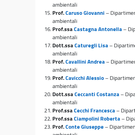
ambientali
Prof.
Caruso Giovanni
– Dipartiment
ambientali
Prof.ssa
Castagna Antonella
– Dip
ambientali
Dott.ssa
Caturegli Lisa
– Dipartime
ambientali
Prof.
Cavallini Andrea
– Dipartimen
ambientali
Prof.
Cavicchi Alessio
– Dipartiment
ambientali
Dott.ssa
Ceccanti Costanza
– Dipa
ambientali
Prof.ssa
Cecchi Francesca
– Dipart
Prof.ssa
Ciampolini Roberta
– Dipa
Prof.
Conte Giuseppe
– Dipartiment
ambientali