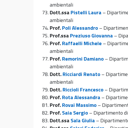
ambientali
Dott.ssa
Pistelli Laura
– Dipartimen
ambientali
Prof.
Poli Alessandro
– Dipartiment
Prof.ssa
Preziuso Giovanna
– Dipa
Prof.
Raffaelli Michele
– Dipartime
ambientali
Prof.
Remorini Damiano
– Dipartim
ambientali
Dott.
Ricciardi Renato
– Dipartimen
ambientali
Dott.
Riccioli Francesco
– Dipartime
Prof.
Rota Alessandra
– Dipartimen
Prof.
Rovai Massimo
– Dipartimento
Prof.
Saia Sergio
– Dipartimento di
Dott.ssa
Sala Giulia
– Dipartimento