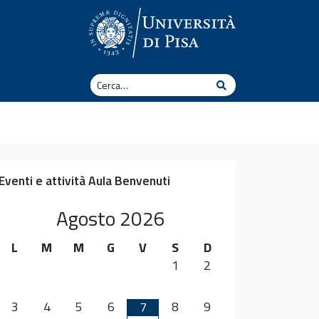
Cerca
Cerca
Eventi e attività Aula Benvenuti
Agosto
2026
L
M
M
G
V
S
D
1
2
3
4
5
6
8
9
7