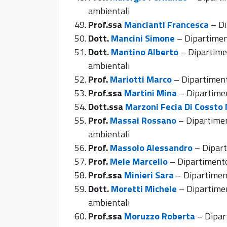
ambientali
Prof.ssa
Mancianti Francesca
– Di
Dott.
Mancini Simone
– Dipartiment
Dott.
Mantino Alberto
– Dipartimen
ambientali
Prof.
Mariotti Marco
– Dipartiment
Prof.ssa
Martini Mina
– Dipartimen
Dott.ssa
Marzoni Fecia Di Cossto
Prof.
Massai Rossano
– Dipartimen
ambientali
Prof.
Massolo Alessandro
– Dipart
Prof.
Mele Marcello
– Dipartimento
Prof.ssa
Minieri Sara
– Dipartiment
Dott.
Moretti Michele
– Dipartimen
ambientali
Prof.ssa
Moruzzo Roberta
– Dipart