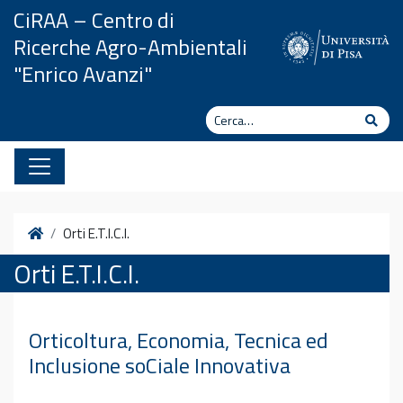
Vai al contenuto
CiRAA – Centro di
Ricerche Agro-Ambientali
"Enrico Avanzi"
Cerca
Cerc
Home
Orti E.T.I.C.I.
Orti E.T.I.C.I.
Orticoltura, Economia, Tecnica ed
Inclusione soCiale Innovativa