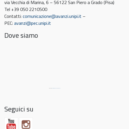
via Vecchia di Marina, 6 – 56122 San Piero a Grado (Pisa)
Tel +39 050 2210500
Contatti:
comunicazione@avanzi.unipi.it
–
PEC:
avanzi@pec.unipi.it
Dove siamo
Powered by
embedgooglemaps DE
&
link Match
Seguici su