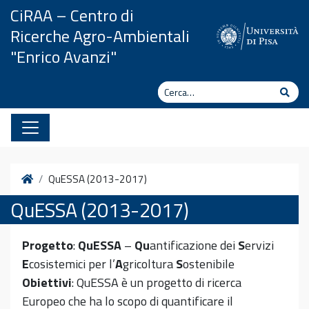
Vai al contenuto
CiRAA – Centro di
Ricerche Agro-Ambientali
"Enrico Avanzi"
Cerca
Cerc
Home
QuESSA (2013-2017)
QuESSA (2013-2017)
Progetto
:
QuESSA
–
Qu
antificazione dei
S
ervizi
E
cosistemici per l’
A
gricoltura
S
ostenibile
Obiettivi
: QuESSA è un progetto di ricerca
Europeo che ha lo scopo di quantificare il