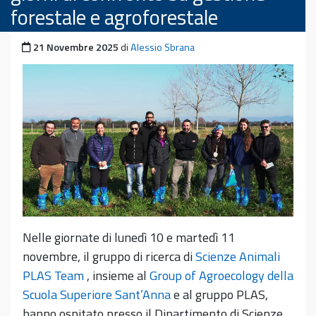
forestale e agroforestale
Pubblicato il
21 Novembre 2025
di
Alessio Sbrana
Nelle giornate di lunedì 10 e martedì 11
novembre, il gruppo di ricerca di
Scienze Animali
PLAS Team
, insieme al
Group of Agroecology della
Scuola Superiore Sant’Anna
e al gruppo PLAS,
hanno ospitato presso il Dipartimento di Scienze