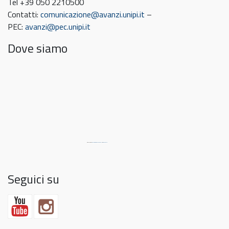
Tel +39 050 2210500
Contatti:
comunicazione@avanzi.unipi.it
–
PEC:
avanzi@pec.unipi.it
Dove siamo
Powered by
embedgooglemaps DE
&
link Match
Seguici su