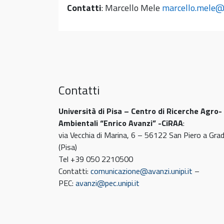
Contatti
: Marcello Mele
marcello.mele@u
Contatti
Università di Pisa – Centro di Ricerche Agro-
Ambientali “Enrico Avanzi” -CiRAA
:
via Vecchia di Marina, 6 – 56122 San Piero a Gra
(Pisa)
Tel +39 050 2210500
Contatti:
comunicazione@avanzi.unipi.it
–
PEC:
avanzi@pec.unipi.it