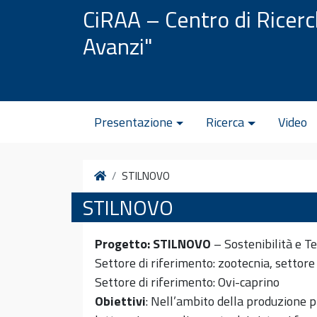
Vai al contenuto
CiRAA – Centro di Ricer
Avanzi"
Presentazione
Ricerca
Video
Home
STILNOVO
STILNOVO
Progetto: STILNOVO
– Sostenibilità e Te
Settore di riferimento: zootecnia, settore 
Settore di riferimento: Ovi-caprino
Obiettivi
: Nell’ambito della produzione p