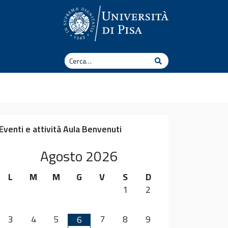
Cerca
Cerca
Eventi e attività Aula Benvenuti
Agosto
2026
L
M
M
G
V
S
D
1
2
3
4
5
7
8
9
6