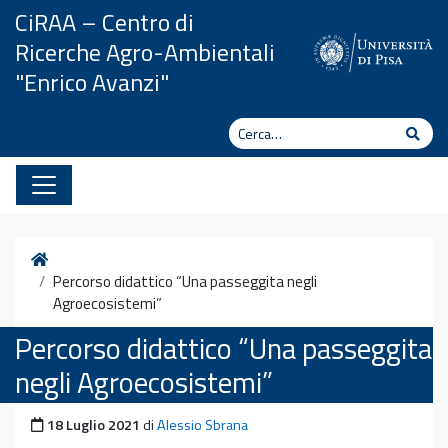
Vai al contenuto
CiRAA – Centro di
Ricerche Agro-Ambientali
"Enrico Avanzi"
Cerca
Cerc
Home
Percorso didattico “Una passeggita negli
Agroecosistemi”
Percorso didattico “Una passeggita
negli Agroecosistemi”
Pubblicato il
18 Luglio 2021
di
Alessio Sbrana