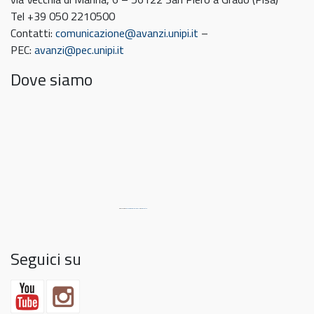
Tel +39 050 2210500
Contatti:
comunicazione@avanzi.unipi.it
–
PEC:
avanzi@pec.unipi.it
Dove siamo
Powered by
embedgooglemaps DE
&
link Match
Seguici su